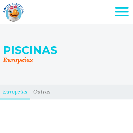
SOLICITE
PISCINAS
ORÇAMENTO
Europeias
Lagoa das Palmeiras
Europeias
Outras